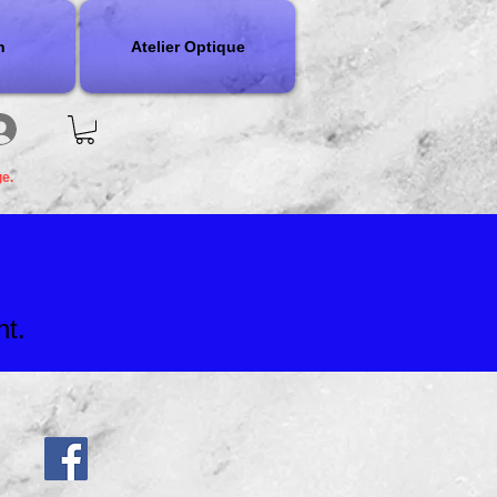
n
Atelier Optique
ge.
nt.