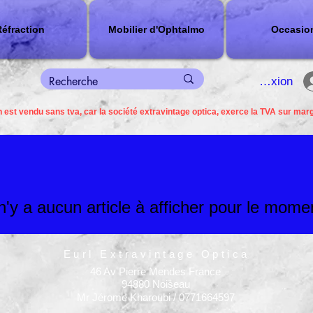
éfraction
Mobilier d'Ophtalmo
Occasio
connexion
 est vendu sans tva, car la société extravintage optica, exerce la TVA sur mar
 n'y a aucun article à afficher pour le mome
Eurl Extravintage Optica
46 Av Pierre Mendes France
94880 Noiseau
Mr Jérome Kharoubi / 0771664597