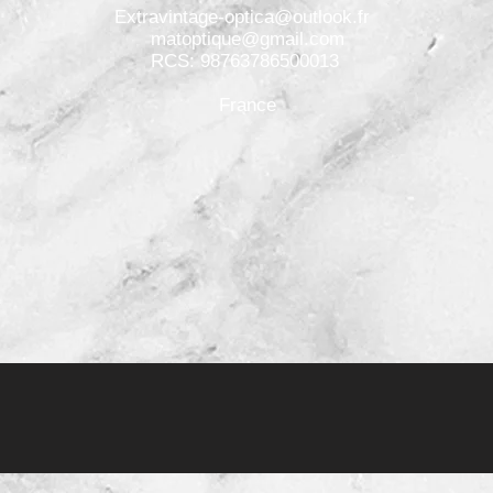
Extravintage-optica@outlook.fr
matoptique@gmail.com
RCS: 98763786500013
France