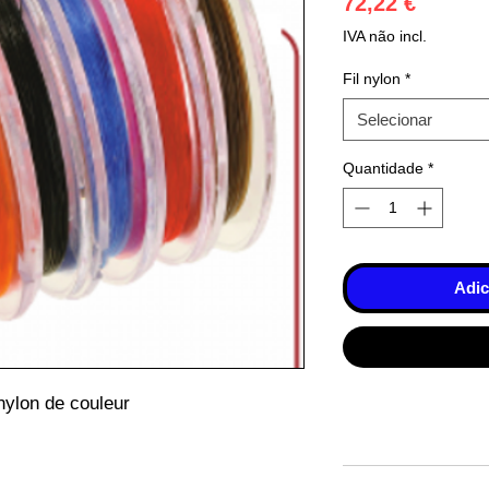
Preço
72,22 €
IVA não incl.
Fil nylon
*
Selecionar
Quantidade
*
Adic
nylon de couleur