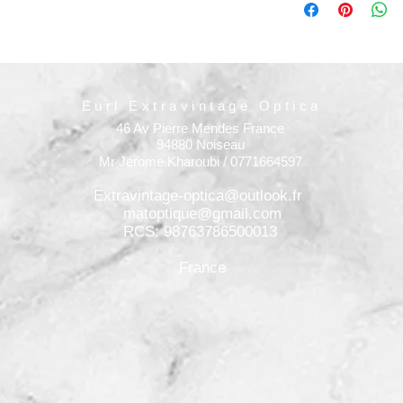
Eurl Extravintage Optica
46 Av Pierre Mendes France
94880 Noiseau
Mr Jérome Kharoubi / 0771664597
Extravintage-optica@outlook.fr
matoptique@gmail.com
RCS: 98763786500013
France