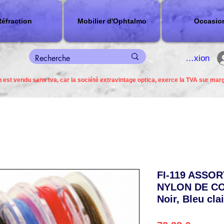
éfraction
Mobilier d'Ophtalmo
Occasio
connexion
 est vendu sans tva, car la société extravintage optica, exerce la TVA sur mar
FI-119 ASSOR
NYLON DE COU
Noir, Bleu cla