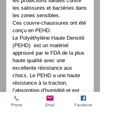
les protections idéales contre
les salissures et bactéries dans
les zones sensibles.
Ces couvre-chaussures ont été
conçu en PEHD.
Le Polyéthylène Haute Densité
(PEHD) est un matériel
approuvé par le FDA de la plus
haute qualité avec une
excellente résistance aux
chocs. Le PEHD a une haute
résistance à la traction,
l’absorption d’humidité et est
résistant à la corrosion.
Phone
Email
Facebook
Ces couvre-chaussures sont à
usages uniques.
Vendu par lot de 1000 pièces