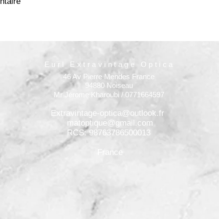
taire
Eurl Extravintage Optica
46 Av Pierre Mendes France
94880 Noiseau
Mr Jérome Kharoubi / 0771664597
Extravintage-optica@outlook.fr
matoptique@gmail.com
RCS: 98763786500013
France