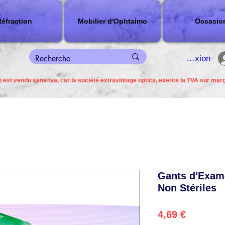
éfraction
Mobilier d'Ophtalmo
Occasio
connexion
 est vendu sans tva, car la société extravintage optica, exerce la TVA sur mar
Gants d'Exam
Non Stériles
Prix
4,69 €