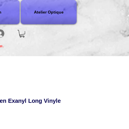
n
Atelier Optique
ge.
en Exanyl Long Vinyle