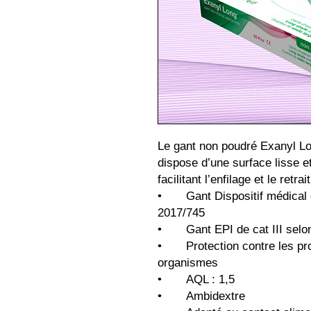
Le gant non poudré Exanyl Lo
dispose d’une surface lisse e
facilitant l’enfilage et le retr
• Gant Dispositif médical d
2017/745
• Gant EPI de cat III selon
• Protection contre les prod
organismes
• AQL : 1,5
• Ambidextre