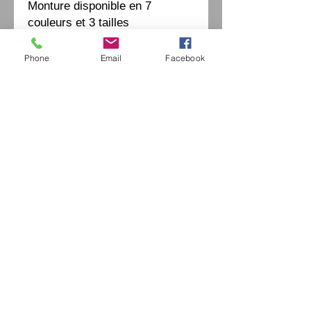
Monture disponible en 7
couleurs et 3 tailles
Phone
Email
Facebook
Eurl Extravintage Optica
46 Av Pierre Mendes France
94880 Noiseau
Mr Jérome Kharoubi /
0771664597
Extravintage-optica@outlook.fr
matoptique@gmail.com
RCS:
98763786500013
France