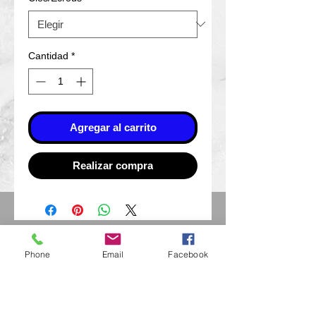
Cantidad
*
Agregar al carrito
Realizar compra
Eurl Extravintage Optica
Phone
Email
Facebook
46 Av Pierre Mendes France
94880 Noiseau
Mr Jérome Kharoubi /
0771664597
Extravintage-optica@outlook.fr