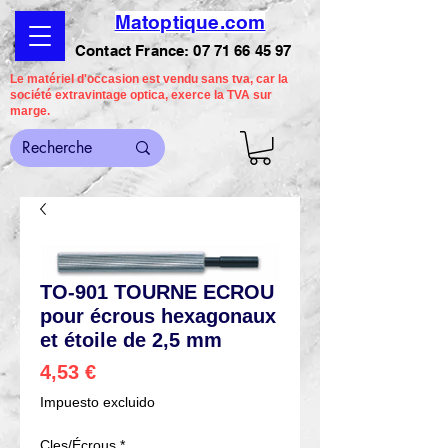
Matoptique.com
Contact France:
07 71 66 45 97
Le matériel d'occasion est vendu sans tva, car la
société extravintage optica, exerce la TVA sur
marge.
TO-901 TOURNE ECROU
pour écrous hexagonaux
et étoile de 2,5 mm
Precio
4,53 €
Impuesto excluido
Cles/Écrous
*