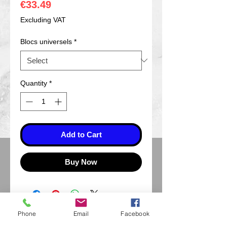
Price
€33.49
Excluding VAT
Blocs universels
*
Quantity
*
Add to Cart
Buy Now
Phone
Email
Facebook
Eurl Extravintage Optica