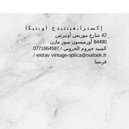
إكسترايفينتيدج اوبتيكا
42 شارع موريس أوبيرتين
94490 أورميسون سور مارن
السيد جيروم الخروبي / 0771664597
/
extrav
vintage-optica@outlook.fr
فرنسا